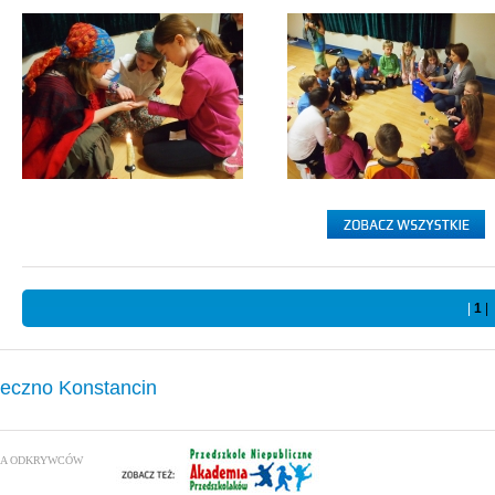
|
1
|
seczno Konstancin
OŁA ODKRYWCÓW