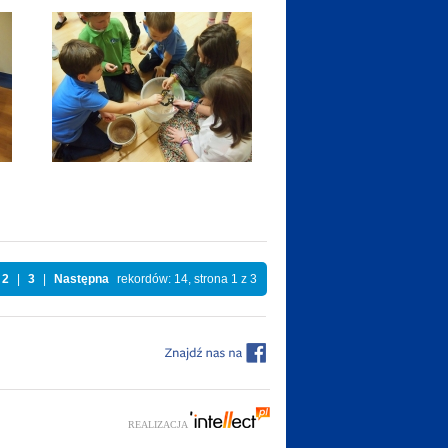
2
|
3
|
Następna
rekordów: 14, strona 1 z 3
REALIZACJA