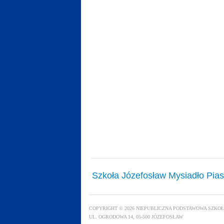
Szkoła Józefosław Mysiadło Pia
COPYRIGHT © 2026 NIEPUBLICZNA PODSTAWOWA SZK
UL. OGRODOWA 14, 05-500 JÓZEFOSŁAW