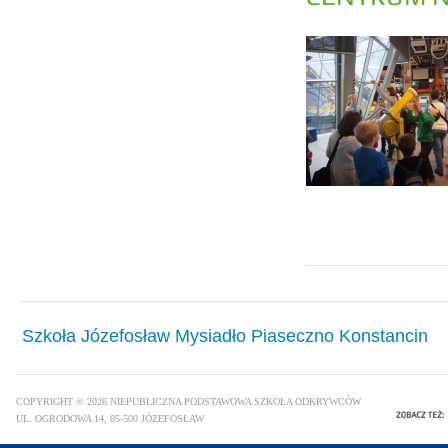
Szkoła Józefosław Mysiadło Piaseczno Konstancin
COPYRIGHT © 2026 NIEPUBLICZNA PODSTAWOWA SZKOŁA ODKRYWCÓW
UL. OGRODOWA 14, 05-500 JÓZEFOSŁAW